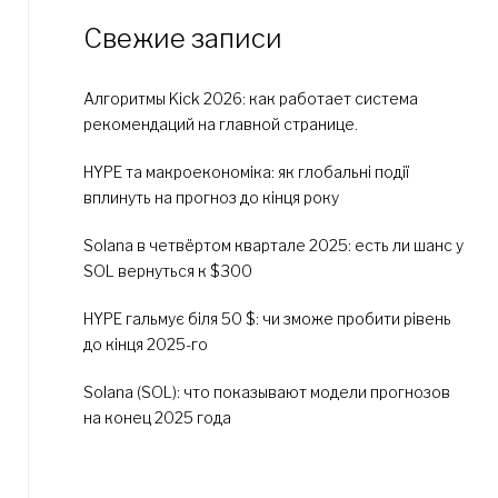
Свежие записи
Алгоритмы Kick 2026: как работает система
рекомендаций на главной странице.
HYPE та макроекономіка: як глобальні події
вплинуть на прогноз до кінця року
Solana в четвёртом квартале 2025: есть ли шанс у
SOL вернуться к $300
HYPE гальмує біля 50 $: чи зможе пробити рівень
до кінця 2025-го
Solana (SOL): что показывают модели прогнозов
на конец 2025 года