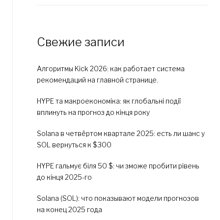
Свежие записи
Алгоритмы Kick 2026: как работает система
рекомендаций на главной странице.
HYPE та макроекономіка: як глобальні події
вплинуть на прогноз до кінця року
Solana в четвёртом квартале 2025: есть ли шанс у
SOL вернуться к $300
HYPE гальмує біля 50 $: чи зможе пробити рівень
до кінця 2025-го
Solana (SOL): что показывают модели прогнозов
на конец 2025 года